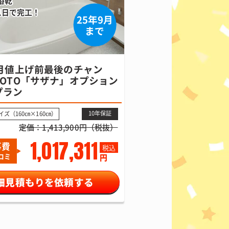
浴乾
1日で完工！
25年9月
まで
0月値上げ前最後のチャン
TOTO「サザナ」オプション
プラン
10年保証
サイズ（160㎝×160㎝）
定価：1,413,900円（税抜）
1,017,311
事費
税込
コミ
円
細見積もりを依頼する