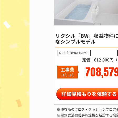
リクシル「BW」収益物件
なシンプルモデル
1216（120㎝×160㎝）
定価：612,000円
708,57
工事費
コミコミ
詳細見積もりを依頼する
脱衣所のクロス・クッションフロア張替
電気式浴室暖房乾燥機を新設する場合