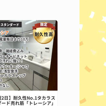
限定
ラスタンダード
ーシア
耐久性高
電量販店より10万
！
費・諸経費込み
ローキャビネット
や汚れに強い！
カウンター/シャワ
栓/浅型食洗
Horガラストップ
ロ
戸なし
2日】耐久性No.1タカラス
ダード売れ筋「トレーシア」