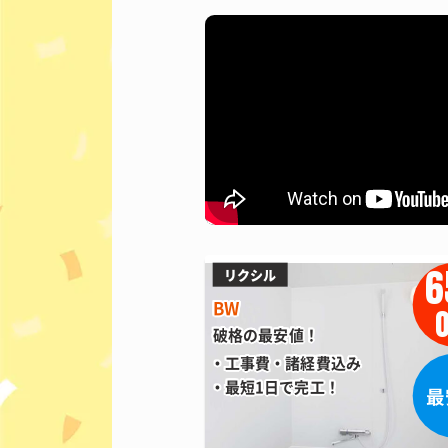
6
リクシル
BW
O
破格の最安値！
工事費・諸経費込み
最短1日で完工！
最