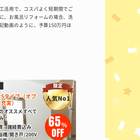
工活用で、コスパよく短期間でご
に、お風呂リフォームの場合、洗
記動画のように、予算150万円ほ
限定
ナSタイプ（オプ
人気No1
ン充実）
のオススメすべて
65
み！
%
費・諸経費込み
OFF
槽/開き戸/200V