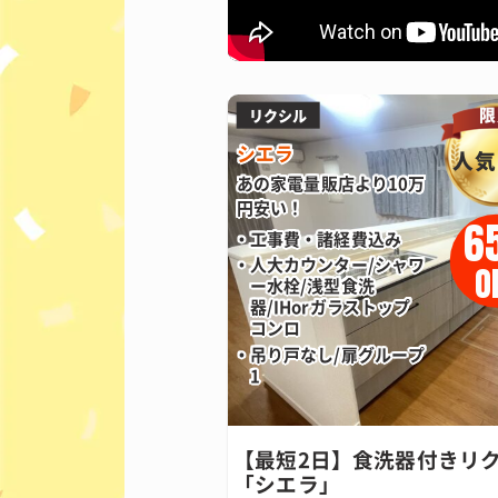
限
リクシル
シエラ
人気
あの家電量販店より10万
円安い！
6
工事費・諸経費込み
人大カウンター/シャワ
O
ー水栓/浅型食洗
器/IHorガラストップ
コンロ
吊り戸なし/扉グループ
1
【最短2日】食洗器付きリ
「シエラ」