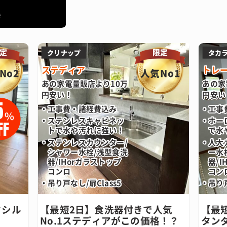
定
限定
クリナップ
タカ
ステディア
トレ
No2
人気No1
あの家電量販店より10万
あの家
円安い！
円安い
5
工事費・諸経費込み
工事
%
ステンレスキャビネッ
ホー
FF
トで水や汚れに強い！
で水
ステンレスカウンター/
人大
シャワー水栓/浅型食洗
ー水
器/IHorガラストップ
器/I
コンロ
コン
吊り戸なし/扉Class5
吊り
クシル
【最短2日】食洗器付きで人気
【最短
No.1ステディアがこの価格！？
タン