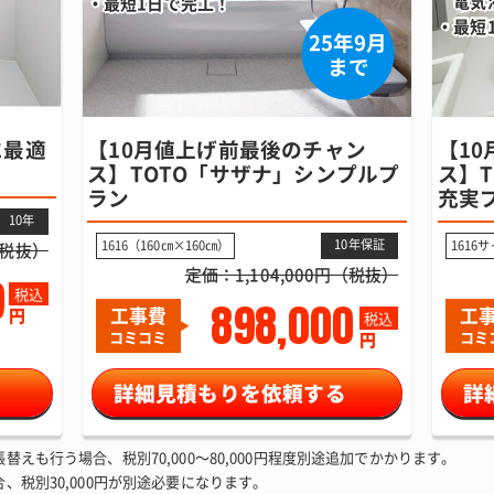
電気
最短1日で完工！
最短
25年9月
まで
に最適
【10月値上げ前最後のチャン
【1
ス】TOTO「サザナ」シンプルプ
ス】
ラン
充実
10年
10年保証
1616（160㎝×160㎝）
1616
（税抜）
定価：1,104,000円（税抜）
9
税込
898,000
工事費
工
円
税込
コミコミ
コミ
円
詳細見積もりを依頼する
詳
えも行う場合、税別70,000～80,000円程度別途追加でかかります。
、税別30,000円が別途必要になります。