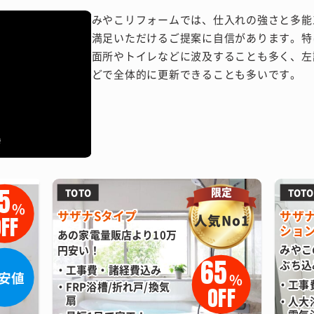
みやこリフォームでは、仕入れの強さと多能
満足いただけるご提案に自信があります。特
面所やトイレなどに波及することも多く、左
どで全体的に更新できることも多いです。
5
限定
TOTO
TOTO
%
サザナSタイプ
サザ
人気No1
FF
ショ
あの家電量販店より10万
みやこ
円安い！
65
ぶち込
工事費・諸経費込み
安値
%
工事
FRP浴槽/折れ戸/換気
OFF
扇
人大浴