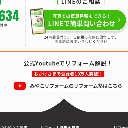
LINEのご相談
-634
写真での概算見積もできる！
LINEで簡単問い合わせ
受付中！
24時間受付OK！ご依頼の有無に関わらず、
お気軽にお問い合わせください
公式Youtubeでリフォーム解説！
おかげさまで登録者10万人突破!!
みやこリフォームの
リフォーム塾はこちら
ムのお役立ち動画
リフォ－ム費用の目安
リフォ