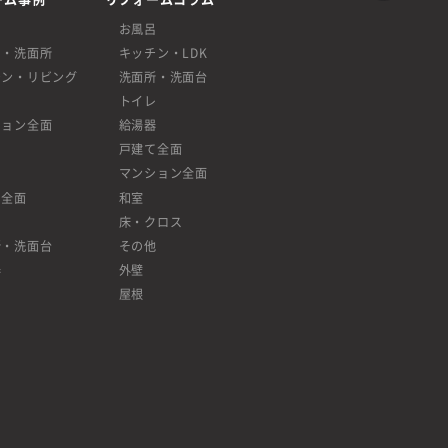
呂
お風呂
呂・洗面所
キッチン・LDK
チン・リビング
洗面所・洗面台
レ
トイレ
ション全面
給湯器
戸建て全面
マンション全面
て全面
和室
床・クロス
所・洗面台
その他
器
外壁
屋根