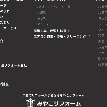
ページ
お値打ちリフォーム一覧
お風
ムの流れ
お風呂
お風
価格
キッチン
キッ
こだわり
マンション
トイ
ターサービス
マン
屋根工事・雨漏り修理
和室
エアコン交換・修理・クリーニング
紹介
外装
戸建
洋室
洗面
給湯
be出演リフォーム会社
グ講座
京都でリフォームするならみやこリフォーム