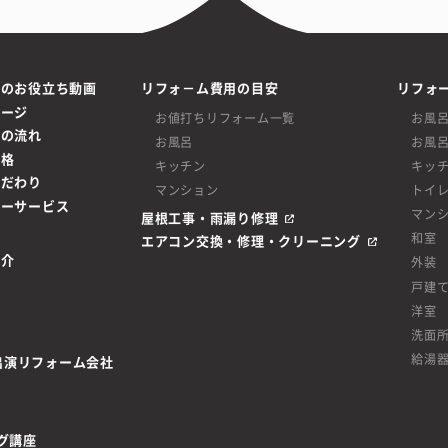
ムのお役立ち動画
リフォ－ム費用の目安
リフォ
ページ
お値打ちリフォーム一覧
お風
ムの流れ
お風呂
お風
価格
キッチン
キッ
こだわり
マンション
トイ
ターサービス
マン
屋根工事・雨漏り修理
和室
エアコン交換・修理・クリーニング
紹介
外装
戸建
洋室
洗面
給湯
be出演リフォーム会社
グ講座