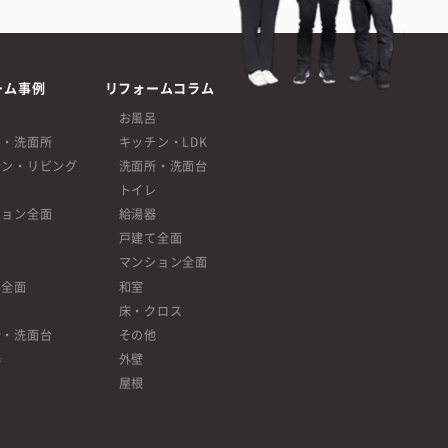
ーム事例
リフォームコラム
呂
お風呂
呂・洗面所
キッチン・LDK
チン・リビング
洗面所・洗面台
レ
トイレ
ション全面
給湯器
戸建て全面
マンション全面
て全面
和室
床・クロス
所・洗面台
その他
器
外壁
屋根