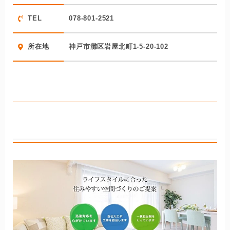
力、コミュニケーション、マナーの分野で10点満点がつい
TEL
078-801-2521
ており、顧客満足度が非常に高いことがわかります。
宣伝費など、施工品質に影響のないコストを抑え、リーズ
所在地
神戸市灘区岩屋北町1-5-20-102
ナブルな提案となるように企業努力を怠らない会社です
が、施工に手を抜いていないことは口コミの評価が証明し
ています。さらに、地元密着で活動しているのでアフター
フォローも万全。灘区でリフォームをするなら、候補に入
れて損はない会社です。
ライフデザイン株式会社