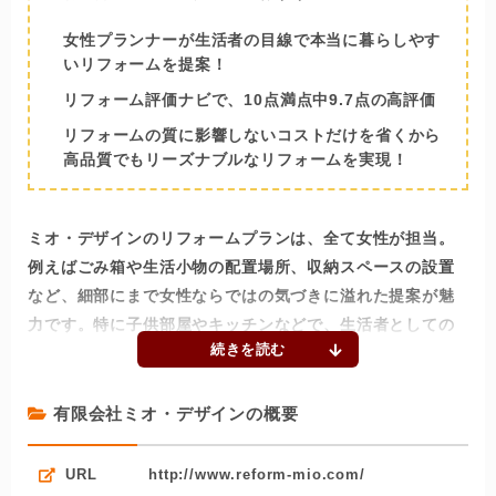
女性プランナーが生活者の目線で本当に暮らしやす
いリフォームを提案！
リフォーム評価ナビで、10点満点中9.7点の高評価
リフォームの質に影響しないコストだけを省くから
高品質でもリーズナブルなリフォームを実現！
ミオ・デザインのリフォームプランは、全て女性が担当。
例えばごみ箱や生活小物の配置場所、収納スペースの設置
など、細部にまで女性ならではの気づきに溢れた提案が魅
力です。特に子供部屋やキッチンなどで、生活者としての
目線を生かしたプランニングが光ります。
ミオ・デザインは、リフォーム評価ナビで、10点満点中9.7
有限会社ミオ・デザインの概要
点（2019年7月時点）の高評価を得ております。女性なら
ではの細やかな対応で、ミオ・デザインは口コミサイトで
URL
http://www.reform-mio.com/
も高く評価されています。とりわけ、オススメ度、提案