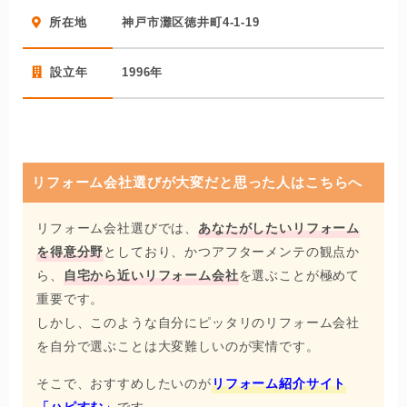
水まわりに特化しているみずらぼには、水まわり工事の専
所在地
神戸市灘区徳井町4-1-19
門スタッフが常駐。トラブルが起きた際にも迅速に対応し
てもらえる体制が整っています。水まわり設備の全メーカ
設立年
1996年
ーに対応しているのも、水まわり専門店ならでは。全ての
商品に5年保証がついている点でも、安心して任せられるリ
フォーム会社です。
リフォーム会社選びが大変だと思った人はこちらへ
リフォーム会社選びでは、
あなたがしたいリフォーム
を得意分野
としており、かつアフターメンテの観点か
ら、
自宅から近いリフォーム会社
を選ぶことが極めて
重要です。
しかし、このような自分にピッタリのリフォーム会社
を自分で選ぶことは大変難しいのが実情です。
そこで、おすすめしたいのが
リフォーム紹介サイト
「ハピすむ」
です。