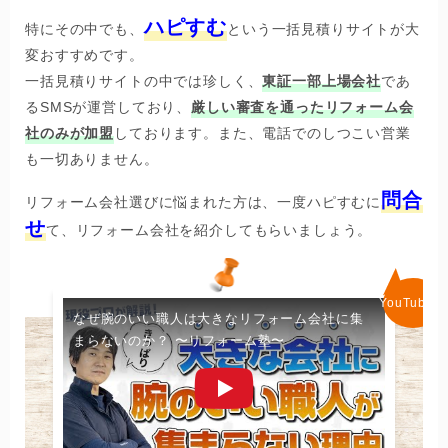
ハピすむ
特にその中でも、
という一括見積りサイトが大
変おすすめです。
一括見積りサイトの中では珍しく、
東証
一部上場会社
であ
るSMSが運営しており、
厳しい審査を通ったリフォーム会
社のみが加盟
しております。また、電話でのしつこい営業
も一切ありません。
問合
リフォーム会社選びに悩まれた方は、一度ハピすむに
せ
て、リフォーム会社を紹介してもらいましょう。
なぜ腕のいい職人は大きなリフォーム会社に集
まらないのか？ 〜リフォーム塾〜