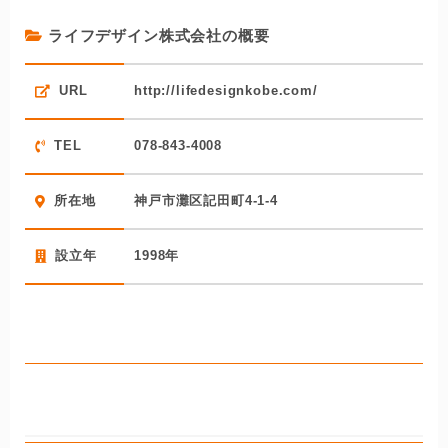
同社は施工品質の高さでも評価を集めている会社です。自
ライフデザイン株式会社の概要
社職人による施工で品質にムラがない上、同一担当者が打
ち合わせから施工まで担当する一貫担当者制によって、打
URL
http://lifedesignkobe.com/
ち合わせ通りの内容での施工を実現しています。
複数店舗を構える大企業ではありませんが、住宅設備メー
TEL
078-843-4008
カーの最大手であるリクシルが行っている販売コンテスト
で関西1位、全国でも7位を獲得したこともある実績豊富な
所在地
神戸市灘区記田町4-1-4
会社です。同社が地元で広く支持を集めていることがうか
がえます。
設立年
1998年
株式会社ナサホーム みずらぼ六甲店