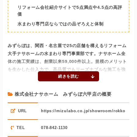
リフォーム会社紹介サイトで5点満点中4.5点の高評
価
水まわり専門店ならではの品ぞろえと体制
みずらぼは、関西・名古屋で25の店舗を構えるリフォーム
大手ナサホームの水まわり専門事業部です。ナサホーム全
体の施工実績は、創業以来59,000件以上。規模のメリット
を生かした仕入力で、高品質でもリーズナブルな施工を強
みとしています。
みずらぼを含むナサホームは、リフォーム会社紹介サイト
株式会社ナサホーム みずらぼ六甲店の概要
「ホームプロ」での口コミも5点満点中4.5点（2018年12月
時点）と、堅実な評価を得ています。特筆すべきは、同社
URL
https://mizulabo.co.jp/showroom/rokko
のホームプロでの施工実績が1000件を超えている点。施工
数が多くても評価点が下がらないのは、同社の施工品質が
TEL
078-842-1130
安定しているからこそ、といえます。