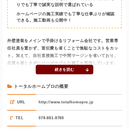
りでも丁寧で誠実な説明で選ばれている
ホームページの施工実績でも丁寧な仕事ぶりが確認
できる。施工動画も公開中！
外壁塗装をメインで手掛けるリフォーム会社です。営業専
任社員を置かず、宣伝費も省くことで無駄なコストをカッ
ト。加えて、自社直接施工で中間マージンを省いており、
品質を落とさずにリーズナブルな施工を実現しています。
同社に寄せられたお客様の口コミでは、「ご近所での仕事
ぶりを見て」の声が多数。見積の際の説明も他社より丁寧
トータルホームプロの概要
で分かりやすいと評判です。宣伝費をかけずに営業できる
のは、同社の腕と人柄があってこそといえるでしょう。
URL
http://www.totalhomepro.jp
ホームページでは、同社が手掛けた物件が多数紹介されて
おり、同社の施工品質を目で確認することができます。さ
TEL
078-881-8780
らにYouTubeで施工中の動画も公開しており、その数なん