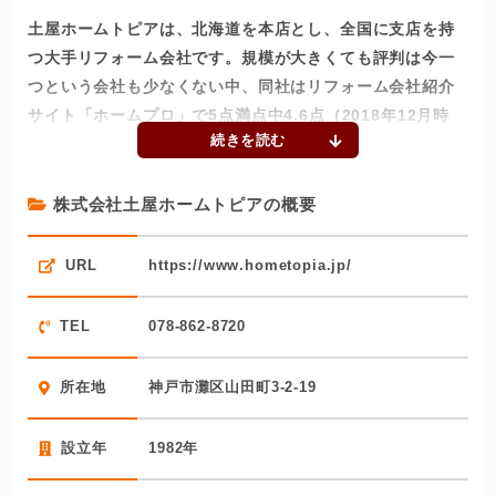
土屋ホームトピアは、北海道を本店とし、全国に支店を持
つ大手リフォーム会社です。規模が大きくても評判は今一
つという会社も少なくない中、同社はリフォーム会社紹介
サイト「ホームプロ」で5点満点中4.6点（2018年12月時
点）と高い評価を得ています。6割を超えるというリピート
率の高さからも、同社で施工したお客様の満足度が高いこ
とが窺われます。
株式会社土屋ホームトピアの概要
リフォーム全般を幅広く手掛ける同社ですが、特に耐震リ
URL
https://www.hometopia.jp/
フォームや省エネリフォームに定評があります。オリジナ
ルの耐震金物の開発や特許を取得している次世代省エネ対
TEL
078-862-8720
応外断熱リフォーム工法などが評価され、先進的なリフォ
ーム事業者として表彰も受けています。デザイン性の高い
所在地
神戸市灘区山田町3-2-19
リフォームも得意としており、リフォームコンテストでの
受章歴も数多い実力派です。
設立年
1982年
お客様とのコミュニケーションを大切にするため、お客様
専属チームを組んでリフォームにあたる体制も好評です。