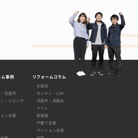
ーム事例
リフォームコラム
呂
お風呂
呂・洗面所
キッチン・LDK
チン・リビング
洗面所・洗面台
レ
トイレ
ション全面
給湯器
戸建て全面
マンション全面
て全面
和室