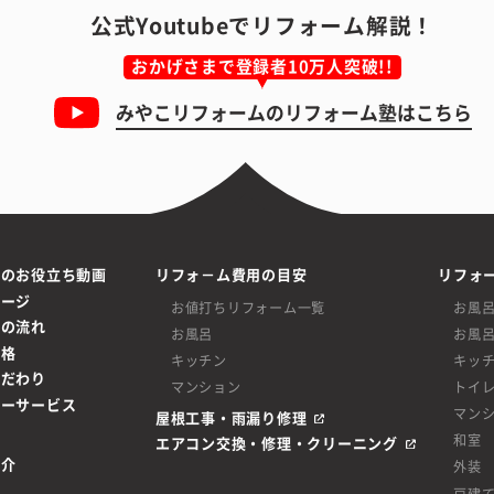
公式Youtubeでリフォーム解説！
おかげさまで登録者10万人突破!!
みやこリフォームの
リフォーム塾はこちら
ムのお役立ち動画
リフォ－ム費用の目安
リフォ
ページ
お値打ちリフォーム一覧
お風
ムの流れ
お風呂
お風
価格
キッチン
キッ
こだわり
マンション
トイ
ターサービス
マン
屋根工事・雨漏り修理
和室
エアコン交換・修理・クリーニング
紹介
外装
戸建