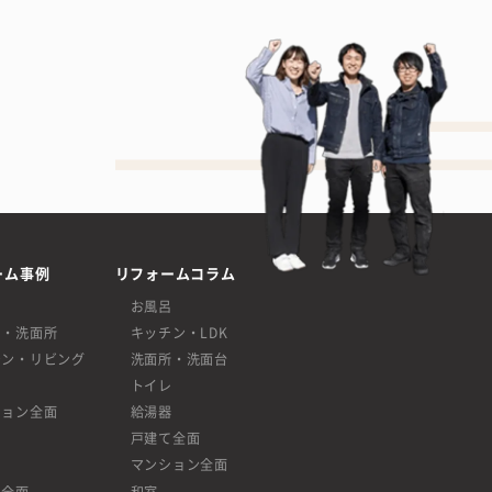
ーム事例
リフォームコラム
呂
お風呂
呂・洗面所
キッチン・LDK
チン・リビング
洗面所・洗面台
レ
トイレ
ション全面
給湯器
戸建て全面
マンション全面
て全面
和室