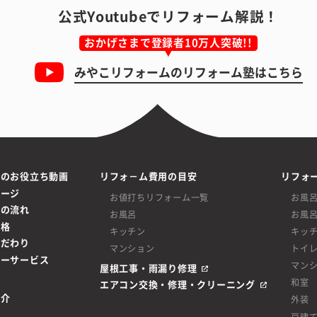
公式Youtubeでリフォーム解説！
おかげさまで登録者10万人突破!!
みやこリフォームの
リフォーム塾はこちら
ムのお役立ち動画
リフォ－ム費用の目安
リフォ
ページ
お値打ちリフォーム一覧
お風
ムの流れ
お風呂
お風
価格
キッチン
キッ
こだわり
マンション
トイ
ターサービス
マン
屋根工事・雨漏り修理
和室
エアコン交換・修理・クリーニング
紹介
外装
戸建