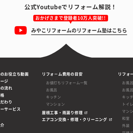
公式Youtubeでリフォーム解説！
おかげさまで登録者10万人突破!!
みやこリフォームの
リフォーム塾はこちら
ムのお役立ち動画
リフォ－ム費用の目安
リフォ
ページ
お値打ちリフォーム一覧
お風
ムの流れ
お風呂
お風
価格
キッチン
キッ
こだわり
マンション
トイ
ターサービス
マン
屋根工事・雨漏り修理
和室
エアコン交換・修理・クリーニング
紹介
外装
戸建