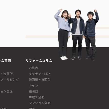
ーム事例
リフォームコラム
呂
お風呂
呂・洗面所
キッチン・LDK
チン・リビング
洗面所・洗面台
レ
トイレ
ション全面
給湯器
戸建て全面
マンション全面
て全面
和室