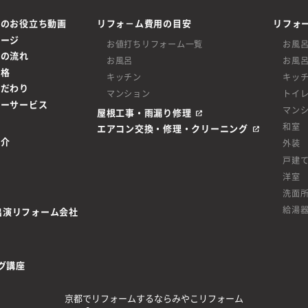
ムのお役立ち動画
リフォ－ム費用の目安
リフォ
ページ
お値打ちリフォーム一覧
お風
ムの流れ
お風呂
お風
価格
キッチン
キッ
こだわり
マンション
トイ
ターサービス
マン
屋根工事・雨漏り修理
和室
エアコン交換・修理・クリーニング
紹介
外装
戸建
洋室
洗面
給湯
be出演リフォーム会社
グ講座
京都でリフォームするならみやこリフォーム