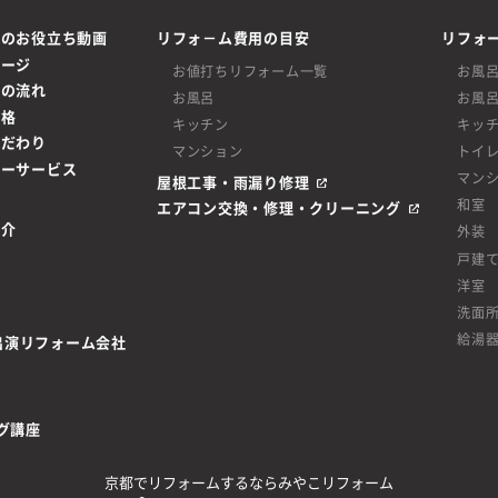
ムのお役立ち動画
リフォ－ム費用の目安
リフォ
ページ
お値打ちリフォーム一覧
お風
ムの流れ
お風呂
お風
価格
キッチン
キッ
こだわり
マンション
トイ
ターサービス
マン
屋根工事・雨漏り修理
和室
エアコン交換・修理・クリーニング
紹介
外装
戸建
洋室
洗面
給湯
be出演リフォーム会社
グ講座
京都でリフォームするならみやこリフォーム