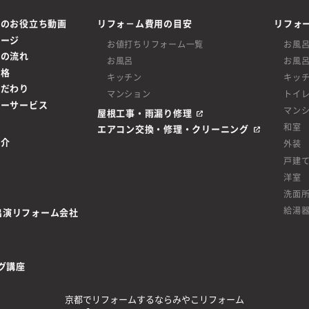
ムのお役立ち動画
リフォ－ム費用の目安
リフォ
ページ
お値打ちリフォーム一覧
お風
ムの流れ
お風呂
お風
価格
キッチン
キッ
こだわり
マンション
トイ
ターサービス
マン
屋根工事・雨漏り修理
和室
エアコン交換・修理・クリーニング
紹介
外装
戸建
洋室
洗面
給湯
be出演リフォーム会社
グ講座
京都でリフォームするならみやこリフォーム