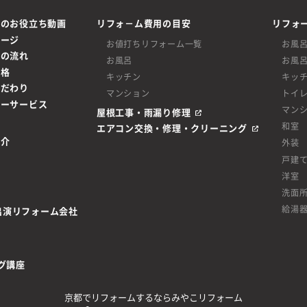
ムのお役立ち動画
リフォ－ム費用の目安
リフォ
ページ
お値打ちリフォーム一覧
お風
ムの流れ
お風呂
お風
価格
キッチン
キッ
こだわり
マンション
トイ
ターサービス
マン
屋根工事・雨漏り修理
和室
エアコン交換・修理・クリーニング
紹介
外装
戸建
洋室
洗面
給湯
be出演リフォーム会社
グ講座
京都でリフォームするならみやこリフォーム