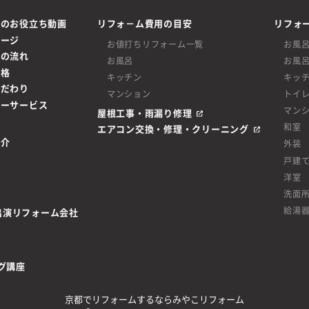
ムのお役立ち動画
リフォ－ム費用の目安
リフォ
ページ
お値打ちリフォーム一覧
お風
ムの流れ
お風呂
お風
価格
キッチン
キッ
こだわり
マンション
トイ
ターサービス
マン
屋根工事・雨漏り修理
和室
エアコン交換・修理・クリーニング
紹介
外装
戸建
洋室
洗面
給湯
be出演リフォーム会社
グ講座
京都でリフォームするならみやこリフォーム