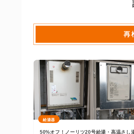
再
給湯器
50%オフ！ノーリツ20号給湯・高温さし