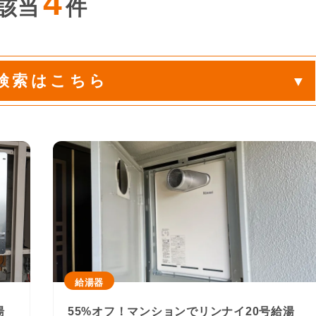
4
該当
件
検索はこちら
給湯器
湯
55%オフ！マンションでリンナイ20号給湯