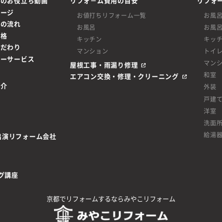
ムのお役立ち動画
リフォ－ム費用の目安
リフォ
ページ
お値打ちリフォーム一覧
お風
ムの流れ
お風呂
お風
価格
キッチン
キッ
こだわり
マンション
トイ
ターサービス
マン
屋根工事・雨漏り修理
和室
エアコン交換・修理・クリーニング
紹介
外装
戸建
洋室
洗面
給湯
be出演リフォーム会社
グ講座
京都でリフォームするならみやこリフォーム