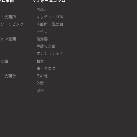
ーム事例
リフォームコラム
呂
お風呂
呂・洗面所
キッチン・LDK
チン・リビング
洗面所・洗面台
レ
トイレ
ション全面
給湯器
戸建て全面
マンション全面
て全面
和室
床・クロス
所・洗面台
その他
器
外壁
屋根