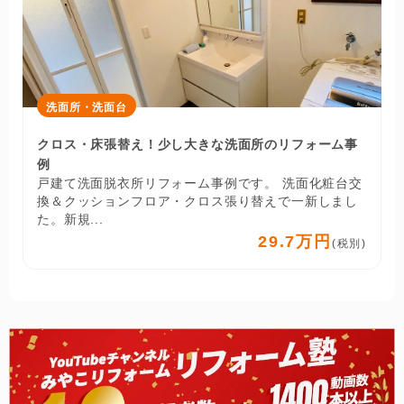
洗面所・洗面台
クロス・床張替え！少し大きな洗面所のリフォーム事
例
戸建て洗面脱衣所リフォーム事例です。 洗面化粧台交
換＆クッションフロア・クロス張り替えで一新しまし
た。新規...
29.7万円
(税別)