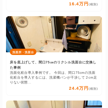
16.4万円
(税別)
洗面所・洗面台
床を底上げして、間口75㎝のリクシル洗面台に交換し
た事例
洗面化粧台導入事例です。 今回は、間口75cmの洗面
化粧台を導入するには、洗濯機パンが干渉して２cm足
りない状態...
24.4万円
(税別)