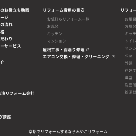
ムのお役立ち動画
リフォ－ム費用の目安
リフォ
ページ
お値打ちリフォーム一覧
お風
ムの流れ
お風呂
お風
価格
キッチン
キッ
こだわり
マンション
トイ
ターサービス
マン
屋根工事・雨漏り修理
和室
エアコン交換・修理・クリーニング
紹介
外装
戸建
洋室
洗面
給湯
be出演リフォーム会社
グ講座
京都でリフォームするならみやこリフォーム