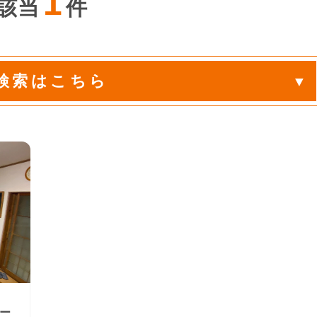
1
該当
件
検索はこちら
ー