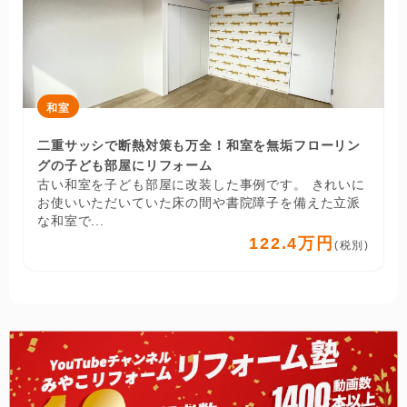
和室
二重サッシで断熱対策も万全！和室を無垢フローリン
グの子ども部屋にリフォーム
古い和室を子ども部屋に改装した事例です。 きれいに
お使いいただいていた床の間や書院障子を備えた立派
な和室で...
122.4万円
(税別)