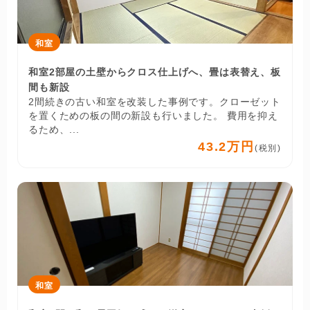
和室
和室2部屋の土壁からクロス仕上げへ、畳は表替え、板
間も新設
2間続きの古い和室を改装した事例です。クローゼット
を置くための板の間の新設も行いました。 費用を抑え
るため、...
43.2万円
(税別)
和室