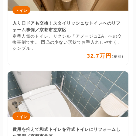
トイレ
入り口ドアも交換！スタイリッシュなトイレへのリフ
ォーム事例／京都市左京区
定番人気のトイレ、リクシル「アメージュZA」への交
換事例です。 凹凸の少ない形状でお手入れしやすく、
シンプル...
32.7万円
(税別)
トイレ
費用を抑えて和式トイレを洋式トイレにリフォームし
た事例／京都市北区