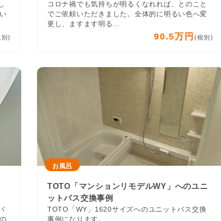
し
コロナ禍でも気持ちが明るくなれれば、とのこと
い
でご依頼いただきました。全体的に明るい色へ変
更し、ますます明る...
90.5万円
税別)
(税別)
お風呂
TOTO「マンションリモデルWY」へのユニ
ットバス交換事例
バ
TOTO「WY」1620サイズへのユニットバス交換
の
事例になります。