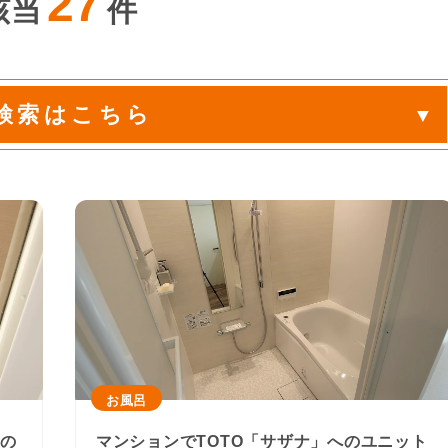
27
該当
件
検索はこちら
お風呂
への
マンションでTOTO「サザナ」へのユニット