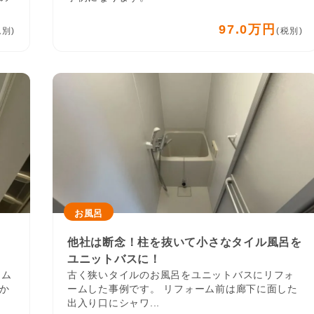
97.0万円
税別)
(税別)
お風呂
他社は断念！柱を抜いて小さなタイル風呂を
ユニットバスに！
ーム
古く狭いタイルのお風呂をユニットバスにリフォ
か
ームした事例です。 リフォーム前は廊下に面した
出入り口にシャワ...