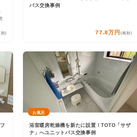
バス交換事例
ー
乾
77.8万円
税別)
(税別)
お風呂
リフ
浴室暖房乾燥機を新たに設置！TOTO「サザ
ナ」へユニットバス交換事例