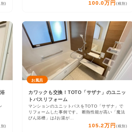
100.0万円
税別)
(税別)
お風呂
へ浴
カワックも交換！TOTO「サザナ」のユニッ
トバスリフォーム
ン
マンションのユニットバスをTOTO「サザナ」で
、
リフォームした事例です。 断熱性能が高い「魔法
びん浴槽」はJお湯が...
105.2万円
税別)
(税別)