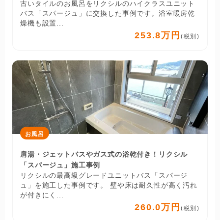
古いタイルのお風呂をリクシルのハイクラスユニット
バス「スパージュ」に交換した事例です。浴室暖房乾
燥機も設置...
253.8万円
(税別)
お風呂
肩湯・ジェットバスやガス式の浴乾付き！リクシル
「スパージュ」施工事例
リクシルの最高級グレードユニットバス「スパージ
ュ」を施工した事例です。 壁や床は耐久性が高く汚れ
が付きにく...
260.0万円
(税別)