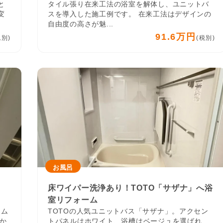
と
タイル張り在来工法の浴室を解体し、ユニットバ
変
スを導入した施工例です。 在来工法はデザインの
自由度の高さが魅...
91.6万円
税別)
(税別)
お風呂
床ワイパー洗浄あり！TOTO「サザナ」へ浴
室リフォーム
ーム
TOTOの人気ユニットバス「サザナ」。アクセン
か
トパネルはホワイト、浴槽はベージュを選ばれ、