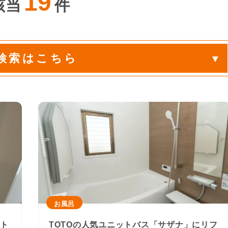
19
該当
件
検索はこちら
お風呂
ット
TOTOの人気ユニットバス「サザナ」にリフ