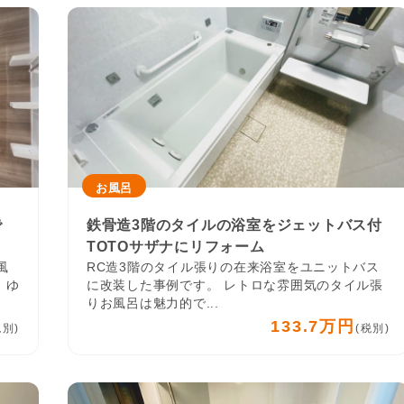
お風呂
で
鉄骨造3階のタイルの浴室をジェットバス付
TOTOサザナにリフォーム
風
RC造3階のタイル張りの在来浴室をユニットバス
。ゆ
に改装した事例です。 レトロな雰囲気のタイル張
りお風呂は魅力的で...
133.7万円
税別)
(税別)