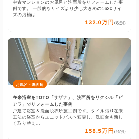
中古マンションのお風呂と洗面所をリフォームした事
例です。 一般的なサイズより少し大きめの1620サイ
ズの浴槽は...
132.0万円
(税別)
お風呂・洗面所
在来浴室をTOTO「サザナ」、洗面所をリクシル「ピ
アラ」でリフォームした事例
戸建て浴室＆洗面脱衣所施工例です。タイル張り在来
工法の浴室からユニットバスへ変更し、洗面台も新し
く取り替え...
158.5万円
(税別)