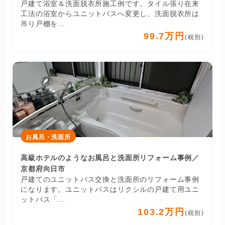
戸建て浴室＆洗面脱衣所施工例です。タイル張り在来
工法の浴室からユニットバスへ変更し、洗面脱衣所は
吊り戸棚を...
99.7万円
(税別)
お風呂・洗面所
高級ホテルのようなお風呂と洗面所リフォーム事例／
京都府向日市
戸建てのユニットバス交換と洗面所のリフォーム事例
になります。ユニットバスはリクシルの戸建て用ユニ
ットバス「...
103.2万円
(税別)